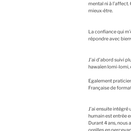
mental ni à l’affect
mieux-être.
La confiance qui m’
répondre avec bien
J’ai d’abord suivi p
hawaïen lomi-lomi,
Egalement praticienn
Française de forma
J’ai ensuite intégré 
humain est entrée e
Durant 4 ans, nous 
oreilles en percevan