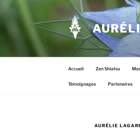
Aller
au
contenu
AURÉL
principal
Accueil
Zen Shiatsu
Mass
Témoignages
Partenaires
AURÉLIE LAGAR