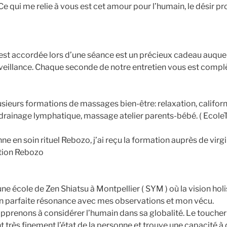
. Ce qui me relie à vous est cet amour pour l’humain, le désir 
est accordée lors d’une séance est un précieux cadeau auquel
veillance. Chaque seconde de notre entretien vous est comp
lusieurs formations de massages bien-être: relaxation, californ
 drainage lymphatique, massage atelier parents-bébé. ( Ecol
e en soin rituel Rebozo, j’ai reçu la formation auprès de virgi
tion Rebozo
une école de Zen Shiatsu à Montpellier ( SYM ) où la vision holi
n parfaite résonance avec mes observations et mon vécu.
apprenons à considérer l’humain dans sa globalité. Le touche
t très finement l’état de la personne et trouve une capacité 