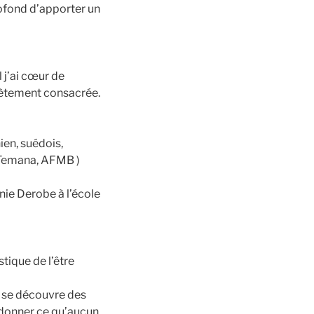
profond d’apporter un
 j’ai cœur de
lètement consacrée.
ien, suédois,
eTemana, AFMB )
nie Derobe à l’école
stique de l’être
r se découvre des
à donner ce qu’aucun