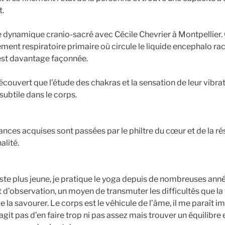
t.
 de dynamique cranio-sacré avec Cécile Chevrier à Montpellier
ment respiratoire primaire où circule le liquide encephalo ra
s’est davantage façonnée.
écouvert que l’étude des chakras et la sensation de leur vibr
 subtile dans le corps.
nces acquises sont passées par le philtre du cœur et de la ré
alité.
e plus jeune, je pratique le yoga depuis de nombreuses anné
t d’observation, un moyen de transmuter les difficultés que l
de la savourer. Le corps est le véhicule de l’âme, il me paraît 
’agit pas d’en faire trop ni pas assez mais trouver un équilibre e