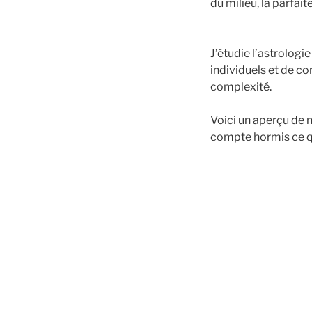
du milieu, la parfai
J’étudie l’astrolog
individuels et de c
complexité.
Voici un aperçu de m
compte hormis ce q